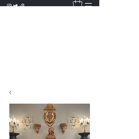
DANTAN
Bienvenue Dans Notre Galerie,
Découvrez Nos Antiquités et
Objets d'Art.