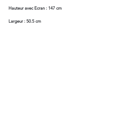
Hauteur avec Ecran : 147 cm
Largeur : 50.5 cm
Profondeur : 28 cm
Profondeur avec Abattant Ouvert : 47
cm
Hauteur Passage de Jambes : 65 cm
En Bel Etat de Conservation.
Nous sommes à Votre Disposition,
pour toute information
complémentaire.