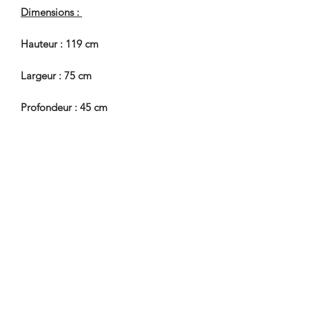
Dimensions :
Hauteur : 119 cm
Largeur : 75 cm
Profondeur : 45 cm
Hauteur Passage de Jambes : 71 cm
En Bel Etat de Conservation.
Nous sommes à Votre Disposition,
pour toute information
complémentaire.