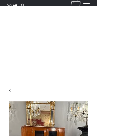
DANTAN
Bienvenue Dans Notre Galerie,
Découvrez Nos Antiquités et
Objets d'Art.