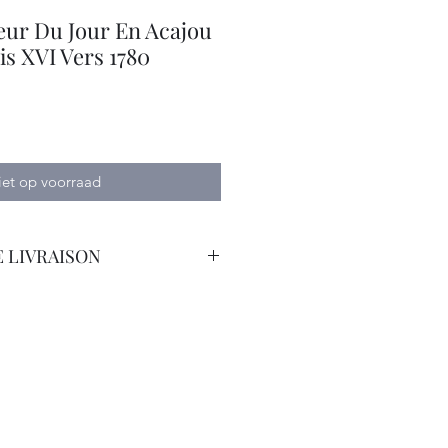
ur Du Jour En Acajou
s XVI Vers 1780
iet op voorraad
 LIVRAISON
orteur Avec Assurance.