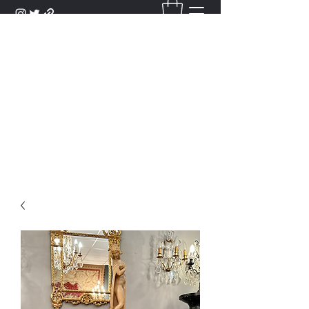
DANTAN
Bienvenue Dans Notre Galerie,
Découvrez Nos Antiquités et
Objets d'Art.