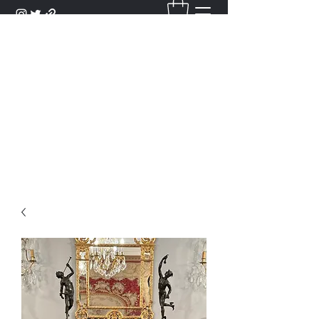
DANTAN
Bienvenue Dans Notre Galerie,
Découvrez Nos Antiquités et
Objets d'Art.