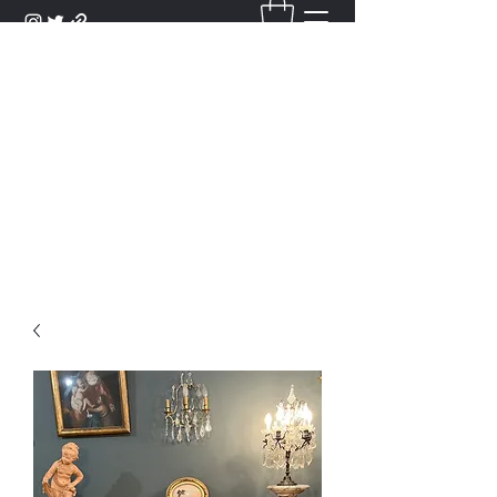
DANTAN
Bienvenue Dans Notre Galerie,
Découvrez Nos Antiquités et
Objets d'Art.