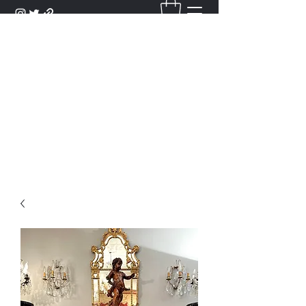
DANTAN
Bienvenue Dans Notre Galerie,
Découvrez Nos Antiquités et
Objets d'Art.