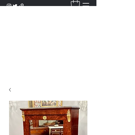
DANTAN
Bienvenue Dans Notre Galerie,
Découvrez Nos Antiquités et
Objets d'Art.