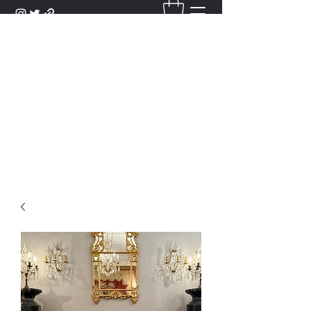
DANTAN
Bienvenue Dans Notre Galerie,
Découvrez Nos Antiquités et
Objets d'Art.