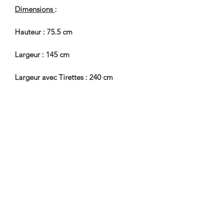
Dimensions
:
Hauteur : 75.5 cm
Largeur : 145 cm
Largeur avec Tirettes : 240 cm
Profondeur : 71 cm
Hauteur Passage de Jambes : 59 cm
Pour tous renseignements, nous
contacter.
Nous sommes à Votre Disposition,
pour toute information