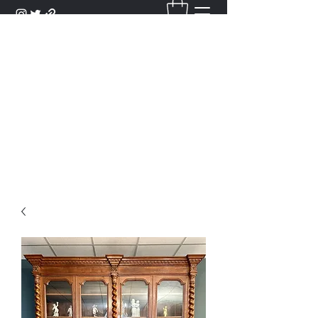
DANTAN
Bienvenue Dans Notre Galerie,
Découvrez Nos Antiquités et
Objets d'Art.