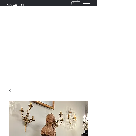
DANTAN
Bienvenue Dans Notre Galerie,
Découvrez Nos Antiquités et
Objets d'Art.