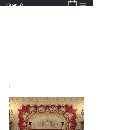
DANTAN
Bienvenue Dans Notre Galerie,
Découvrez Nos Antiquités et
Objets d'Art.