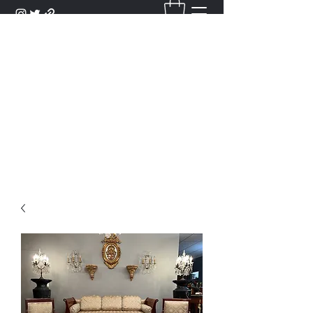
DANTAN
Bienvenue Dans Notre Galerie,
Découvrez Nos Antiquités et
Objets d'Art.