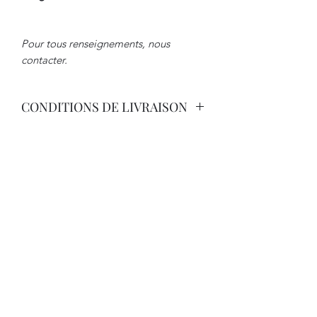
Pour tous renseignements, nous
contacter.
CONDITIONS DE LIVRAISON
Livraison par Transporteur avec
Assurance. Tarif International sur
Demande.