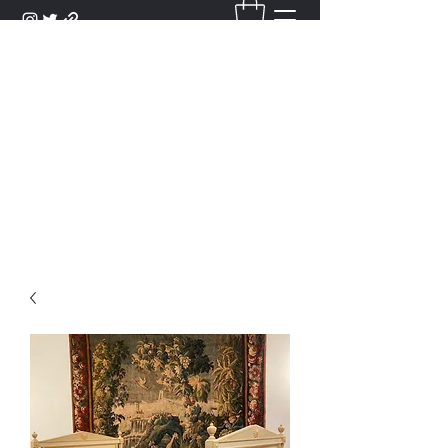
DANTAN
Bienvenue Dans Notre Galerie,
Découvrez Nos Antiquités et
Objets d'Art.