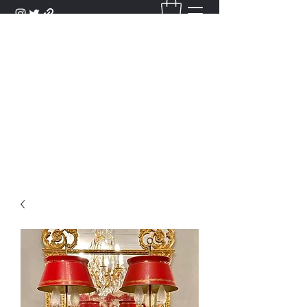
DANTAN
Bienvenue Dans Notre Galerie,
Découvrez Nos Antiquités et
Objets d'Art.