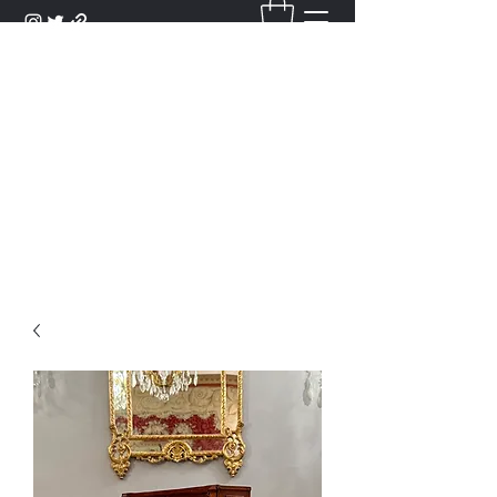
DANTAN
Bienvenue Dans Notre Galerie,
Découvrez Nos Antiquités et
Objets d'Art.