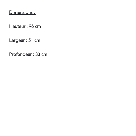
Dimensions :
Hauteur : 96 cm
Largeur : 51 cm
Profondeur : 33 cm
Hauteur Passage de Jambes : 60.5 cm
En Bel Etat de Conservation.
Nous sommes à Votre Disposition,
pour toute information
complémentaire.