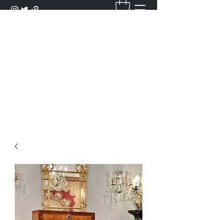
DANTAN
Bienvenue Dans Notre Galerie,
Découvrez Nos Antiquités et
Objets d'Art.