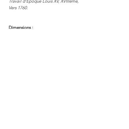
Travail d'Epoque Louis XV, XVIIIème,
Vers 1760.
Dimensions :
Hauteur : 102.5 cm
Largeur : 66.5 cm
Profondeur : 42 cm
Profondeur avec Abattant : 62 cm
Hauteur Passage de Jambes : 67 cm
En Bel Etat de Conservation.