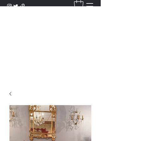
DANTAN
Bienvenue Dans Notre Galerie,
Découvrez Nos Antiquités et
Objets d'Art.