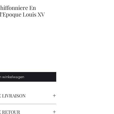
Chiffonniere En
d'Epoque Louis XV
n winkelwagen
 LIVRAISON
orteur avec Assurance.
E RETOUR