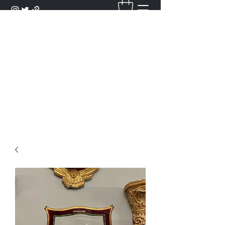
DANTAN
Bienvenue Dans Notre Galerie,
Découvrez Nos Antiquités et
Objets d'Art.