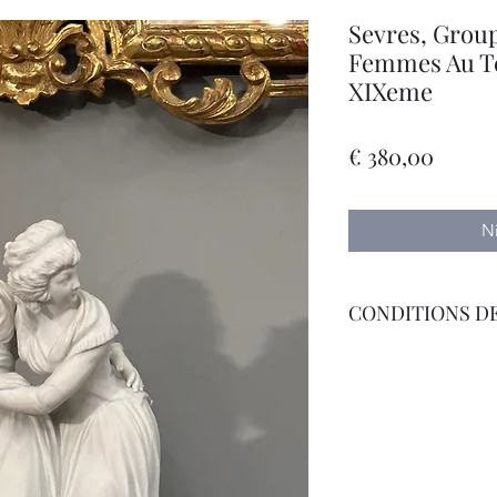
Sevres, Group
Femmes Au T
XIXeme
Prijs
€ 380,00
N
CONDITIONS DE
Livraison Par Transp