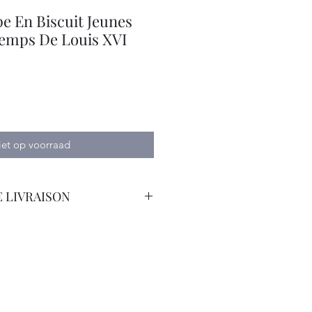
e En Biscuit Jeunes
emps De Louis XVI
iet op voorraad
 LIVRAISON
orteur avec Assurance.