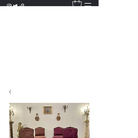
DANTAN
Bienvenue Dans Notre Galerie,
Découvrez Nos Antiquités et
Objets d'Art.