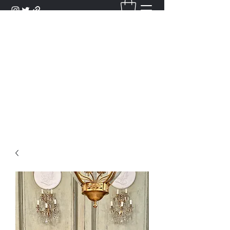
DANTAN
Bienvenue Dans Notre Galerie,
Découvrez Nos Antiquités et
Objets d'Art.