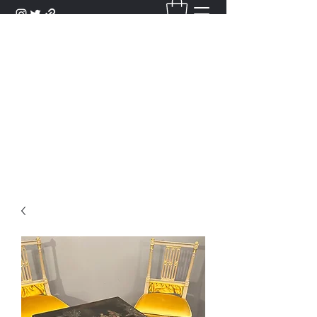
DANTAN
Bienvenue Dans Notre Galerie,
Découvrez Nos Antiquités et
Objets d'Art.