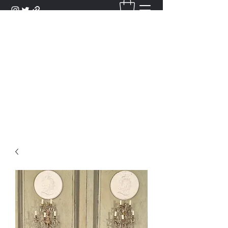
DANTAN
Bienvenue Dans Notre Galerie,
Découvrez Nos Antiquités et
Objets d'Art.