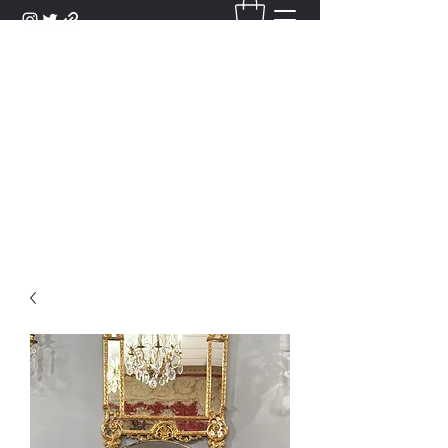
DANTAN
Bienvenue Dans Notre Galerie,
Découvrez Nos Antiquités et
Objets d'Art.