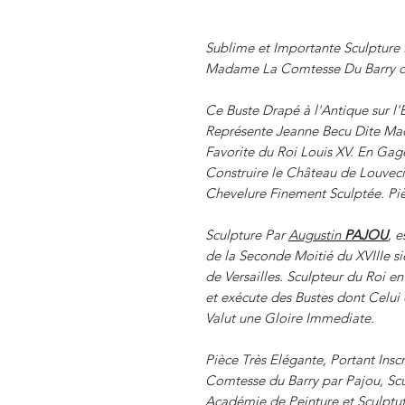
Sublime et Importante Sculpture 
Madame La Comtesse Du Barry d'
Ce Buste Drapé à l'Antique sur 
Représente Jeanne Becu Dite Ma
Favorite du Roi Louis XV. En Gage
Construire le Château de Louveci
Chevelure Finement Sculptée. Piè
Sculpture Par
Augustin
PAJOU
, e
de la Seconde Moitié du XVIIIe siè
de Versailles. Sculpteur du Roi e
et exécute des Bustes dont Celui
Valut une Gloire Immediate.
Pièce Très Elégante, Portant Ins
Comtesse du Barry par Pajou, Scu
Académie de Peinture et Sculptut