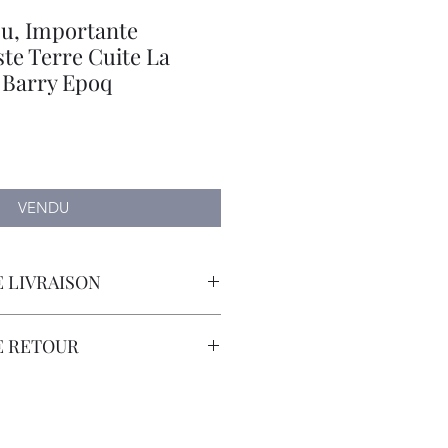
ou, Importante
te Terre Cuite La
 Barry Epoq
VENDU
 LIVRAISON
orteur avec Assurance.
E RETOUR
sont à la Charge du Client.