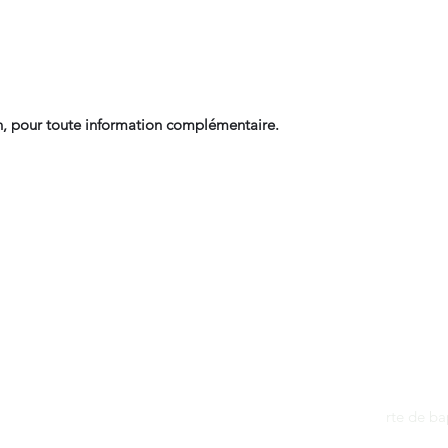
, pour toute information complémentaire.
Contact
dantan@sfr.fr
rte de b
06.81.50.13.37