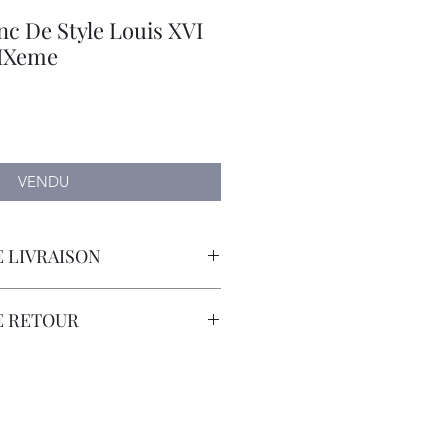
c De Style Louis XVI
XIXeme
VENDU
 LIVRAISON
orteur avec Assurance.
E RETOUR
sont à la Charge du Client.