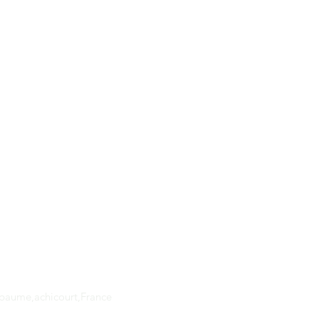
Adresse
apaume,achicourt,France