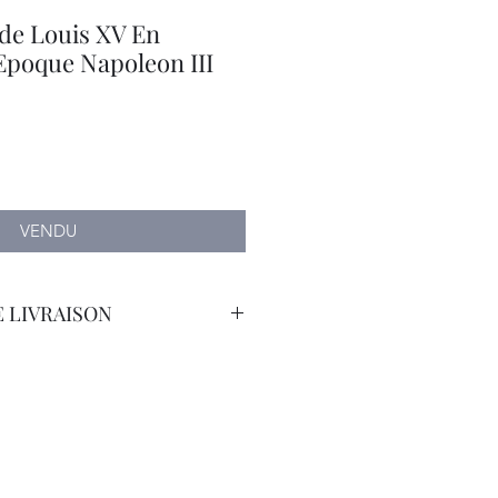
e Louis XV En
Epoque Napoleon III
VENDU
 LIVRAISON
porteur avec Assurance