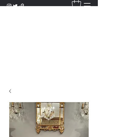
DANTAN
Bienvenue Dans Notre Galerie,
Découvrez Nos Antiquités et
Objets d'Art.