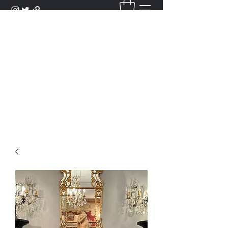
DANTAN
Bienvenue Dans Notre Galerie,
Découvrez Nos Antiquités et
Objets d'Art.