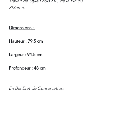
Travail de Style Louis XVI, de la Fin du
XIXème.
Dimensions :
Hauteur : 79.5 cm
Largeur : 94.5 cm
Profondeur : 48 cm
En Bel Etat de Conservation,
restaurations d'usage et d'entretien.
Nous sommes à Votre Disposition,
pour toute information
complémentaire.