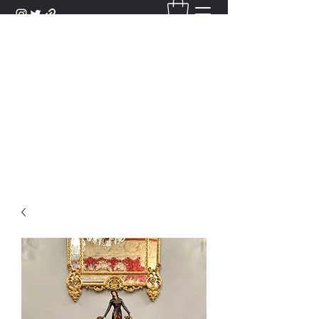
DANTAN
Bienvenue Dans Notre Galerie,
Découvrez Nos Antiquités et
Objets d'Art.