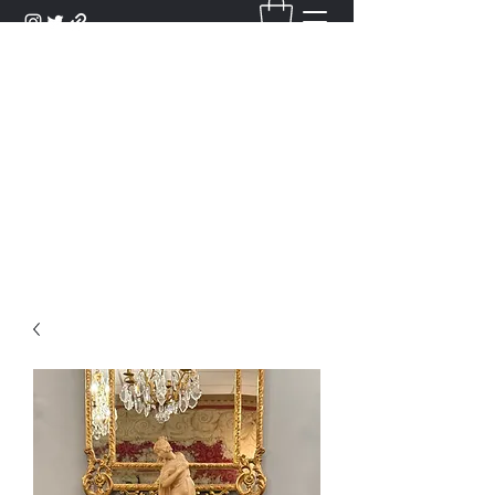
DANTAN
Bienvenue Dans Notre Galerie,
Découvrez Nos Antiquités et
Objets d'Art.