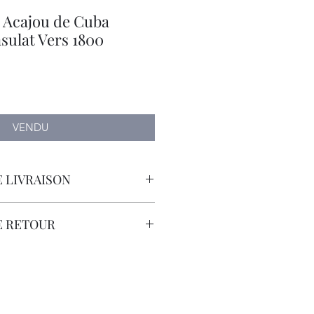
Acajou de Cuba
sulat Vers 1800
VENDU
 LIVRAISON
orteur avec Assurance.
E RETOUR
sont à la Charge du Client.