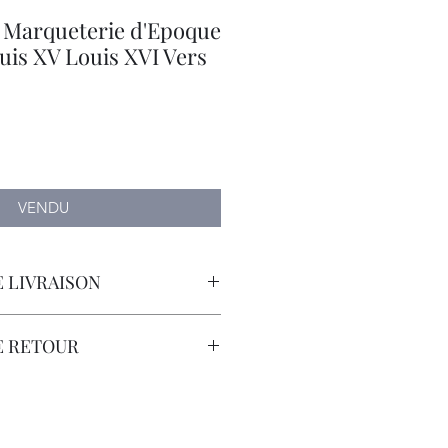
Marqueterie d'Epoque
uis XV Louis XVI Vers
VENDU
 LIVRAISON
orteur avec Assurance.
E RETOUR
sont à la Charge du Client.