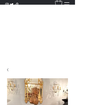
DANTAN
Bienvenue Dans Notre Galerie,
Découvrez Nos Antiquités et
Objets d'Art.