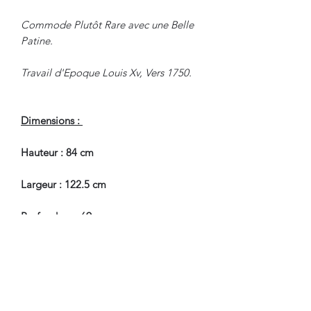
Commode Plutôt Rare avec une Belle
Patine.
Travail d'Epoque Louis Xv, Vers 1750.
Dimensions :
Hauteur : 84 cm
Largeur : 122.5 cm
Profondeur : 69 cm
En Très Bel Etat de Conservation,
restaurations d'usage et d'entretien.