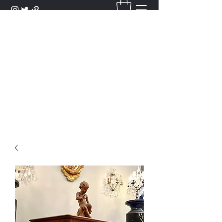
DANTAN
Bienvenue Dans Notre Galerie,
Découvrez Nos Antiquités et
Objets d'Art.