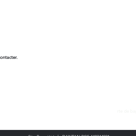
ontacter.
Contact
dantan@sfr.fr
rte de b
06.81.50.13.37