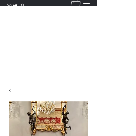
DANTAN
Bienvenue Dans Notre Galerie,
Découvrez Nos Antiquités et
Objets d'Art.