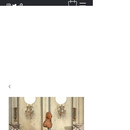
DANTAN
Bienvenue Dans Notre Galerie,
Découvrez Nos Antiquités et
Objets d'Art.