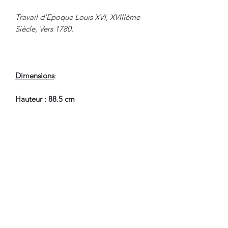
Travail d'Epoque Louis XVI, XVIIIème
Siècle, Vers 1780.
Dimensions
:
Hauteur : 88.5 cm
Largeur : 56.5 cm
Profondeur : 58 cm
Hauteur Assise : 44 cm
En Bel Etat de Conservation.