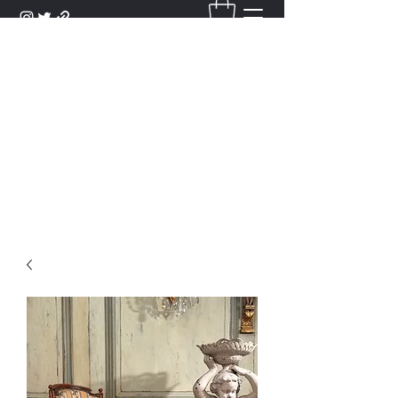
DANTAN
Bienvenue Dans Notre Galerie,
Découvrez Nos Antiquités et
Objets d'Art.