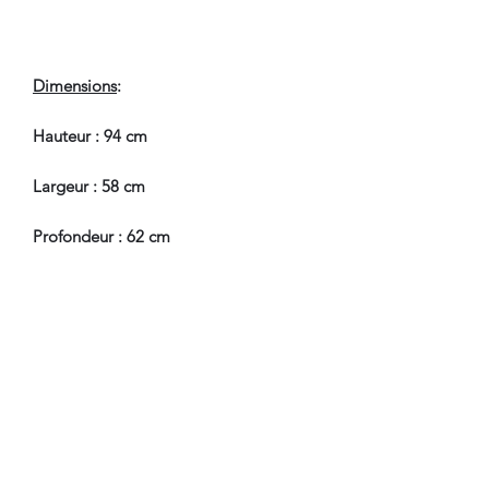
Dimensions
:
Hauteur : 94 cm
Largeur : 58 cm
Profondeur : 62 cm
Hauteur Assise : 46 cm
En Bel Etat de Conservation, à
souligner, tâches au tissu, prévoir un
eventuel nettoyage, pas de trous, ni
accrocs.