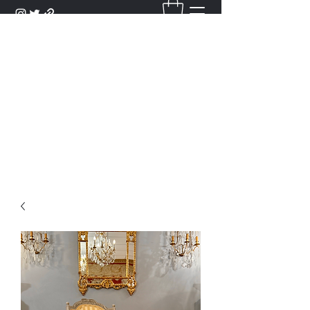
DANTAN
Bienvenue Dans Notre Galerie,
Découvrez Nos Antiquités et
Objets d'Art.