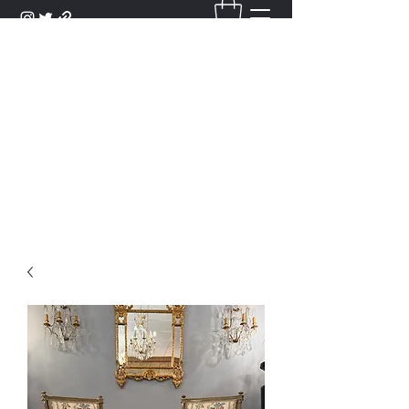
DANTAN
Bienvenue Dans Notre Galerie,
Découvrez Nos Antiquités et
Objets d'Art.