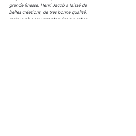
grande finesse. Henri Jacob a laissé de
belles créations, de très bonne qualité,
mais le plus souvent plagiées sur celles
de son célèbre cousin. Son
établissement disparut au début de
l'Empire.
Travail d'Epoque Louis XVI, Vers 1780.
Dimensions
:
Hauteur : 89 cm
Largeur : 45 cm
Profondeur : 50 cm
Hauteur Assise : 45 cm