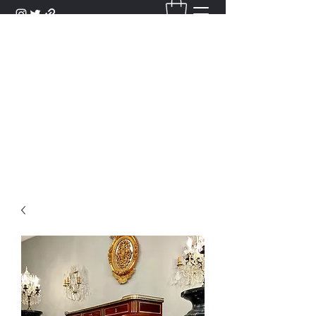
DANTAN
Bienvenue Dans Notre Galerie,
Découvrez Nos Antiquités et
Objets d'Art.