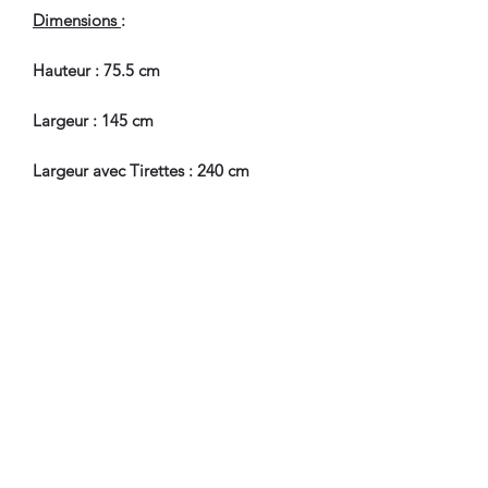
Dimensions
:
Hauteur : 75.5 cm
Largeur : 145 cm
Largeur avec Tirettes : 240 cm
Profondeur : 71 cm
Hauteur Passage de Jambes : 59 cm
Pour tous renseignements, nous
contacter.
Nous sommes à Votre Disposition,
pour toute information