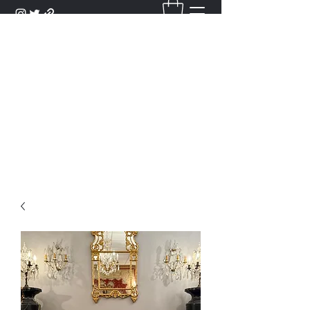
DANTAN
Bienvenue Dans Notre Galerie,
Découvrez Nos Antiquités et
Objets d'Art.