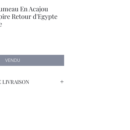
umeau En Acajou
ire Retour d'Egypte
e
VENDU
 LIVRAISON
orteur avec Assurance.