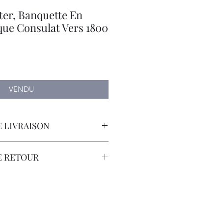
ter, Banquette En
que Consulat Vers 1800
VENDU
 LIVRAISON
orteur avec Assurance.
E RETOUR
sont à la Charge du Client.