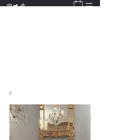
DANTAN
Bienvenue Dans Notre Galerie,
Découvrez Nos Antiquités et
Objets d'Art.