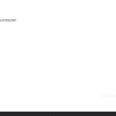
contacter.
Contact
dantan@sfr.fr
rte de b
06.81.50.13.37