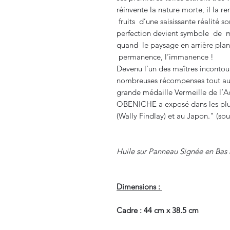
réinvente la nature morte, il la 
fruits d’une saisissante réalité so
perfection devient symbole de m
quand le paysage en arrière plan
permanence, l’immanence !
Devenu l’un des maîtres incontour
nombreuses récompenses tout au 
grande médaille Vermeille de l’Ac
OBENICHE a exposé dans les plus
(Wally Findlay) et au Japon." (so
Huile sur Panneau Signée en Bas 
Dimensions :
Cadre : 44 cm x 38.5 cm